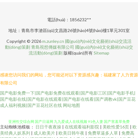
電話(huà)：1856232**
地址：青島市李滄區(qū)文昌路26號(hào)4號(hào)樓1單元301室
Copyright © 2026
m.zunley.cn
國(guó)內(nèi)文化藝術(shù)交流活
動(dòng)策劃
青島視想傳媒有限公司
國(guó)內(nèi)文化藝術(shù)交
流活動(dòng)策劃
版權(quán)所有
Sitemap
感谢您访问我们的网站，您可能还对以下资源感兴趣：福建家了人力资源
有限公司
国产电影免费一下|国产电影免费在线观看|国产电影三区|国产电影手机|
国产电影在线|国产电影在线观看|国产电影在线看|国产调教vk|国产豆花
91看片学生妹 精品主播网红主播 中文字幕啪啪 91网站按摩视频 日韩亚洲欧
成人福利视频|国产豆花社区在线
网站地图
亚洲性交综合网 国产日逼网 九九爱成人在线视频 91色人妻 国产害羞草免费
主站蜘蛛池模板：
日日干夜夜操
|
在线观看福利影院
|
美欧性爱16页
|
欧
美经典人妖系列
|
成人欧美片
|
欧美日韩午夜
|
免费草逼多人草
|
免费高
视频 九久久九精品视频网站 伪娘AV天堂 国产喷白浆精品一区 久久不卡电影