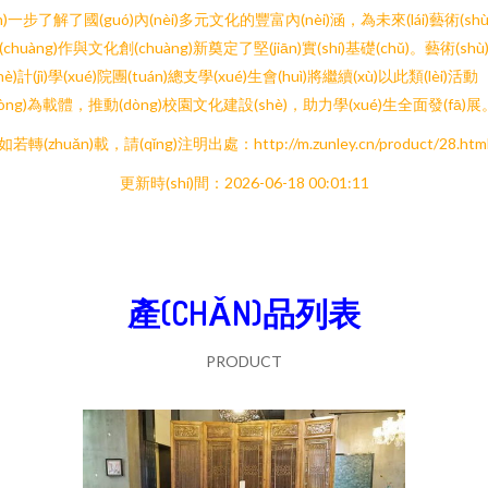
jìn)一步了解了國(guó)內(nèi)多元文化的豐富內(nèi)涵，為未來(lái)藝術(shù
(chuàng)作與文化創(chuàng)新奠定了堅(jiān)實(shí)基礎(chǔ)。藝術(shù
shè)計(jì)學(xué)院團(tuán)總支學(xué)生會(huì)將繼續(xù)以此類(lèi)活動
dòng)為載體，推動(dòng)校園文化建設(shè)，助力學(xué)生全面發(fā)展
如若轉(zhuǎn)載，請(qǐng)注明出處：http://m.zunley.cn/product/28.htm
更新時(shí)間：2026-06-18 00:01:11
產(CHǍN)品列表
PRODUCT