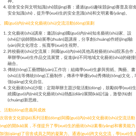
神。
宿舍安全與文明知識(shí)競(jìng)賽：通過(guò)趣味競(jìng)賽普及宿
安全知識(shí)，提升學(xué)生的安全意識(shí)和文明素養(yǎng)。
、國(guó)內(nèi)文化藝術(shù)交流活動(dòng)策劃
文化藝術(shù)講座：邀請(qǐng)國(guó)內(nèi)知名藝術(shù)家、設
(shè)計(jì)師開(kāi)展專(zhuān)題講座，分享創(chuàng)作經(jīng)驗
(yàn)與文化理念，拓寬學(xué)生視野。
跨校藝術(shù)交流展：與國(guó)內(nèi)其他高校藝術(shù)院系合作
舉辦學(xué)生作品交流展覽，促進(jìn)不同地域文化藝術(shù)的碰
融合。
傳統(tǒng)工藝體驗(yàn)工作坊：組織學(xué)生參與剪紙、陶藝、書
(shū)法等傳統(tǒng)工藝制作，傳承中華優(yōu)秀傳統(tǒng)文化，
強(qiáng)文化自信。
文化藝術(shù)沙龍：定期舉辦主題沙龍活動(dòng)，鼓勵(lì)學(xué)
繞國(guó)內(nèi)文化藝術(shù)熱點(diǎn)展開(kāi)討論，激發(fā)創
(chuàng)新思維。
、活動(dòng)意義與成效
次宿舍文化節(jié)系列活動(dòng)與國(guó)內(nèi)文化藝術(shù)交流活動
dòng)的開(kāi)展，不僅提升了學(xué)生的藝術(shù)素養(yǎng)和審美能
加強(qiáng)了宿舍成員之間的凝聚力。通過(guò)跨文化交流，學(xué)生