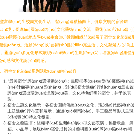
豐富學(xué)生校園文化生活，營(yíng)造積極向上、健康文明的宿舍環
huán)境，促進(jìn)國(guó)內(nèi)文化藝術(shù)交流，藝術(shù)設(shè)計(jì
(xué)院團(tuán)總支學(xué)生會(huì)近期組織開(kāi)展了宿舍文化節(jié)
活動(dòng)。活動(dòng)以“藝術(shù)點(diǎn)亮生活，文化凝聚人心”為
，通過(guò)多元化形式展現(xiàn)學(xué)生風(fēng)采，增強(qiáng)集體
(yù)感和文化認(rèn)同感。
、宿舍文化節(jié)系列活動(dòng)內(nèi)容
“最美宿舍”評(píng)選活動(dòng)：鼓勵(lì)學(xué)生發(fā)揮藝術(shù
(shè)計(jì)專(zhuān)長(zhǎng)，對(duì)宿舍進(jìn)行創(chuàng)意布
評(píng)選出環(huán)境優(yōu)美、文化特色鮮明的宿舍，并予以表
彰。
宿舍主題文化展示：各宿舍圍繞傳統(tǒng)文化、現(xiàn)代藝術(shù
主題進(jìn)行布置和展示，通過(guò)海報(bào)、手工藝品等形式呈現
(xiàn)獨(dú)特文化氛圍。
宿舍文藝匯演：組織學(xué)生開(kāi)展小型文藝表演，包括歌曲、舞
蹈、小品等，展現(xiàn)宿舍成員的才藝與團(tuán)隊(duì)協(xié)作精